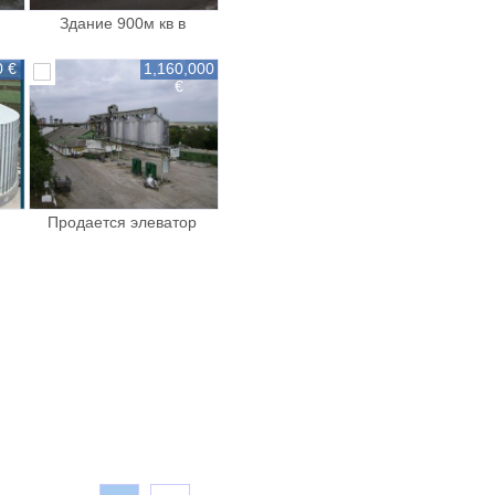
Здание 900м кв в
t
Комрате
0 €
1,160,000
€
Продается элеватор
0т
емкостью 36 000 т