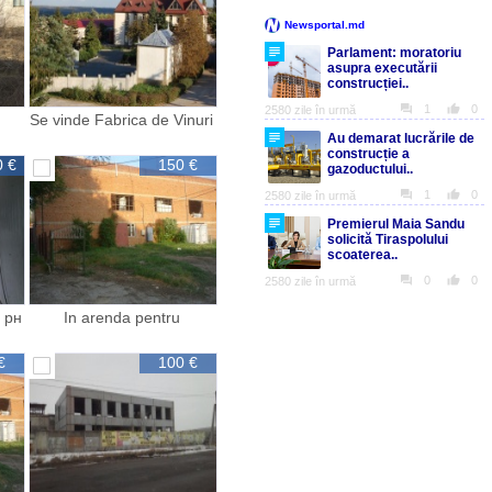
Se vinde Fabrica de Vinuri
quot CIUMAI quot
0 €
150 €
 рн
In arenda pentru
producere sau depozit
€
100 €