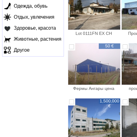
Одежда, обувь
Отдых, увлечения
Здоровье, красота
Lot 0111FN EX CH
Про
Животные, растения
50 €
Другое
Фермы Ангары цена
про
качество
1,500,000
€