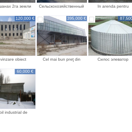
шанах 2га земли
Сельскохозяйственный
In arenda pentru
олодильник
объект с
producere sau depozi
120,000 €
395,000 €
87,50
vinzare obiect
Cel mai bun preţ din
Силос элеватор
al cu III nivele in
Municipiul Chişinău pentru
зернохранилище 300
na Lipovanca
un depozit
60,000 €
il industrial de
producere