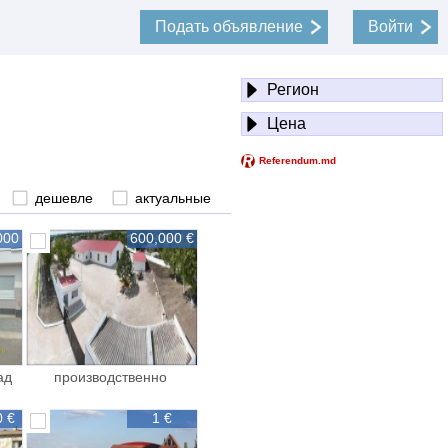
Подать объявление
Войти
Регион
Цена
дешевле
актуальные
000
600,000 €
ад
производственно
складской
0 €
1 €