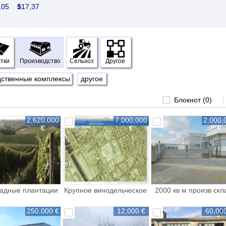
0,05
$
17,37
тки
Производство
Сельхоз
Другое
дственные комплексы
другое
Блокнот (
0
)
2,620,000
7,000,000
2,000,
€
€
€
адные плантации
Крупное винодельческое
2000 кв м произв скл
завод
торговля офис
250,000 €
12,000 €
60,00