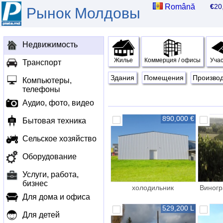
Română
€
2
Рынок Молдовы
Недвижимость
Жилье
Коммерция / офисы
Учас
Транспорт
Здания
Помещения
Произво
Компьютеры,
телефоны
Аудио, фото, видео
890,000 €
Бытовая техника
Сельское хозяйство
Оборудование
Услуги, работа,
бизнес
холодильник
Виногр
сортировочная линия
Для дома и офиса
529,200 L
Для детей