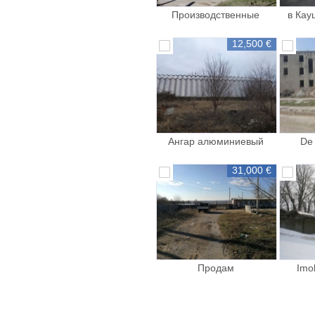
Производственные
в Кау
площади в Кагуле
Х
12,500 €
Ангар алюминиевый
De 
comerci
zo
31,000 €
Продам
Imob
производственное
сладское