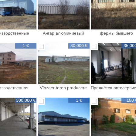
изводственные
Ангар алюминиевый
фермы бывшего
комплексы
свинокомплекса
1 €
30,000 €
35,00
изводственная
Vînzaer teren producere
Продаётся автосервис
площадь
or Leova 30000
г Кахул
300,000 €
1 €
150 