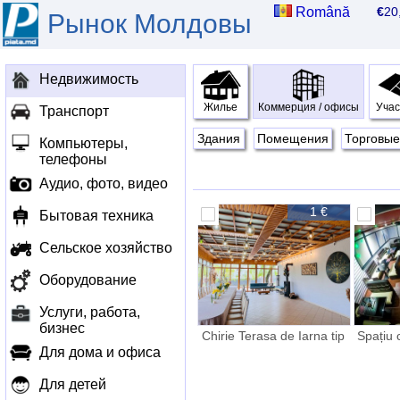
Română
€
2
Рынок Молдовы
Недвижимость
Жилье
Коммерция / офисы
Учас
Транспорт
Здания
Помещения
Торговые 
Компьютеры,
телефоны
Аудио, фото, видео
1 €
Бытовая техника
Сельское хозяйство
Оборудование
Услуги, работа,
бизнес
Chirie Terasa de Iarna tip
Spațiu 
închis
teras
Для дома и офиса
Для детей