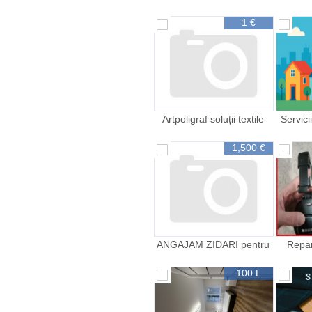
keratina sau botox
interna
1 €
Artpoligraf soluții textile
Servici
personalizate pentru
Cumpăr
branduri
1,500 €
ANGAJAM ZIDARI pentru
Repar
SIBIU ROMANIA OFERTA
sudura s
DE NERATAT
100 L