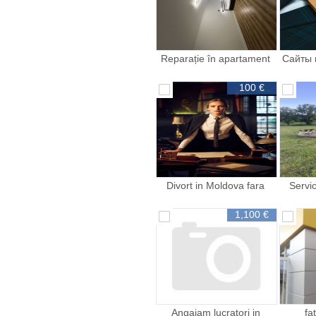
Reparație în apartament
Сайты 
100 €
Divort in Moldova fara
Servic
prezenta Dvs si a sotului
t
fara stress
1,100 €
Angajam lucratori in
fa