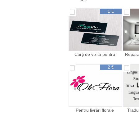
bucatarie pentru Riga
Letonia
1 L
Cărți de vizită pentru
Repara
afacerea ta
2 €
Pentru livrări florale
Tradu
cadouri și surprize de vară