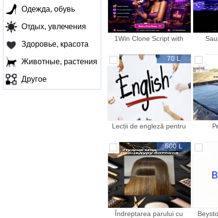
Одежда, обувь
Отдых, увлечения
1Win Clone Script with
Sau
Здоровье, красота
Real Time Betting and Live
r
Casino
70 L
Животные, растения
Другое
Lecții de engleză pentru
Р
copii online
500 L
Îndreptarea parului cu
Beysto