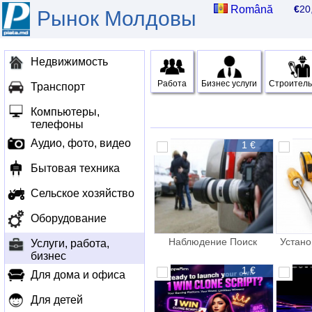
Română
€
2
Рынок Молдовы
Недвижимость
Работа
Бизнес услуги
Строитель
Транспорт
Компьютеры,
телефоны
Аудио, фото, видео
1 €
Бытовая техника
Сельское хозяйство
Оборудование
Наблюдение Поиск
Устано
Услуги, работа,
Розыск Детектив
бизнес
1 €
Для дома и офиса
Для детей