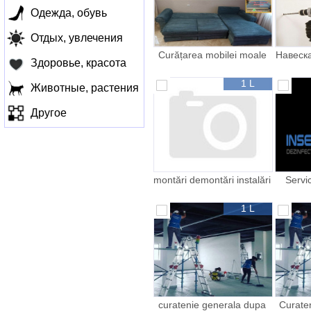
Одежда, обувь
Отдых, увлечения
Curățarea mobilei moale
Навеск
Здоровье, красота
la domiciliu _ Химчистка
1 L
Животные, растения
Другое
montări demontări instalări
Servic
derat
1 L
curatenie generala dupa
Curate