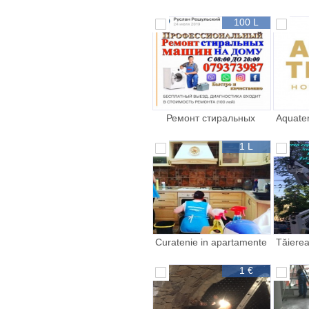
reparatie spalarea
rep
geamurilor curatarea
geamu
100 L
Ремонт стиральных
Aquate
машин на дому
1 L
Curatenie in apartamente
Tăierea 
case oficii depozite vile
sau dete
etcc
1 €