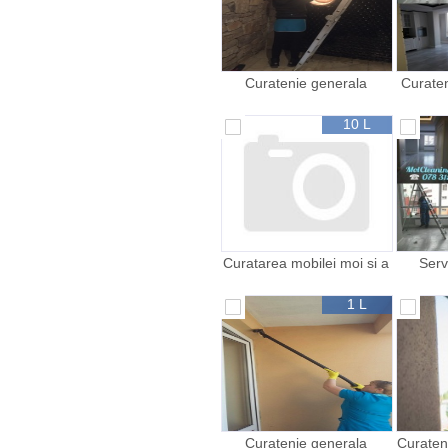
Curatenie generala
Curaten
curatenie dupa reparatie
cura
spalarea geamurilor
c
10 L
Curatarea mobilei moi si a
Serv
covoarelor
1 L
Curatenie generala
Curaten