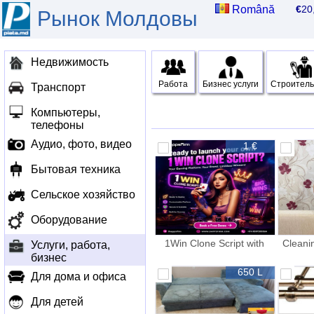
Română
€
2
Рынок Молдовы
Недвижимость
Работа
Бизнес услуги
Строитель
Транспорт
Компьютеры,
телефоны
Аудио, фото, видео
1 €
Бытовая техника
Сельское хозяйство
Оборудование
1Win Clone Script with
Cleani
Услуги, работа,
Real Time Betting and Live
бизнес
Casino
650 L
Для дома и офиса
Для детей