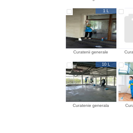
spalarea geamurilor
curatenii dupa reparatie
1 L
Curatenii generale
Cura
spalarea geamurilor
spal
curatenii dupa reparatie
curate
10 L
Curatenie generala
Cur
spalarea geamurilor
curate
curatenie dupa reparatie
spla