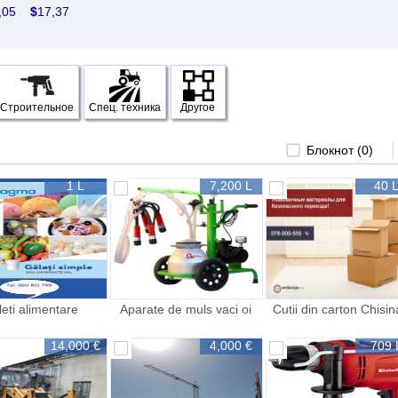
0,05
$
17,37
Строительное
Спец. техника
Другое
Блокнот (
0
)
1 L
7,200 L
40 
eti alimentare
Aparate de muls vaci oi
Cutii din carton Chisi
capre Gardelina
Упаковочные в
AMBALAJE MD
14,000 €
4,000 €
709 