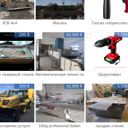
JCB 4x4
Macara
Ciocan rotopercutor
Перфораторы
200 $
50,000 €
1,250
 лазерный станок
Автоматическая линия по
Шуруповерт
цена
печенья
аккумуляторный Иж
с
320 €
15,000 €
5,500
ставляю услуги
Utilaj profesional italian
продаю станки