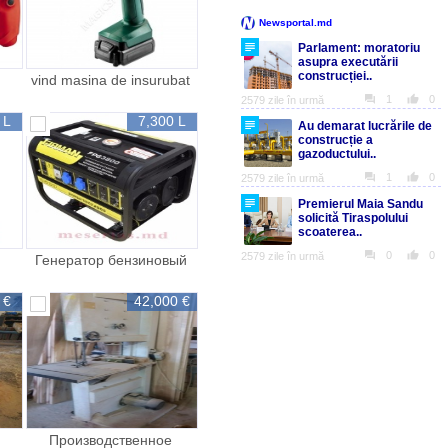
vind masina de insurubat
продам шуруповерт
 L
7,300 L
Генератор бензиновый
Маш
Firman FPG 3800 с на
 €
42,000 €
Производственное