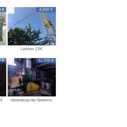
0 €
4,000 €
Liebher 13K
0 €
32,000 €
ий
производство брикета
producerea a