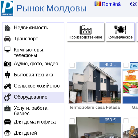
Română
€
2
Рынок Молдовы
Недвижимость
Производственное
Коммерческое
Транспорт
Компьютеры,
телефоны
Аудио, фото, видео
480 L
Бытовая техника
Сельское хозяйство
Оборудование
Termoizolare casa Fatada
Gal
Услуги, работа,
Fasad Утепления дома
бизнес
650 €
Для дома и офиса
Для детей