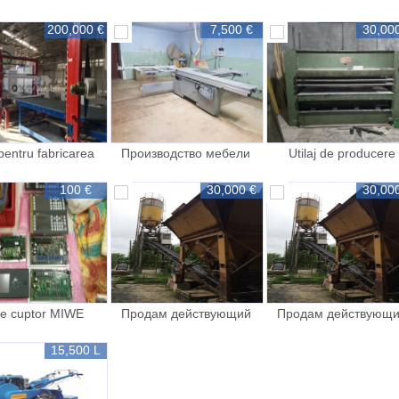
кскаватор в
pentru producerea mobilei
200,000 €
7,500 €
30,00
 pentru fabricarea
Производство мебели
Utilaj de producere
irenului expandat
100 €
30,000 €
30,00
se cuptor MIWE
Продам действующий
Продам действующ
бетонный завод
бетонный завод
15,500 L