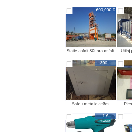
Доставкой на 1
Э
600,000 €
Statie asfalt 80t ora asfalt
Utilaj
abz
polist
300 L
Safeu metalic сейф
Pie
металлический 300lei
urgent
1 €