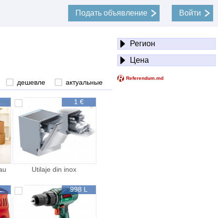
Подать объявление
Войти
Регион
Цена
дешевле
актуальные
L
1 €
nau
Utilaje din inox
L
998 L