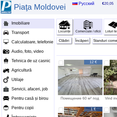
Русский
€
20,0
Piaţa Moldovei
Imobiliare
Locuințe
Comerciale / oficii
Loturi t
Transport
Clădiri
Încăperi
Standuri comer
Calculatoare, telefonie
Audio, foto, video
Tehnica de uz casnic
12 €
Agricultură
Utilaje
Servicii, afaceri, job
Pentru casă și birou
Помещение 60 м² под
Vind in
салон услуги
Pentru copii
1 €