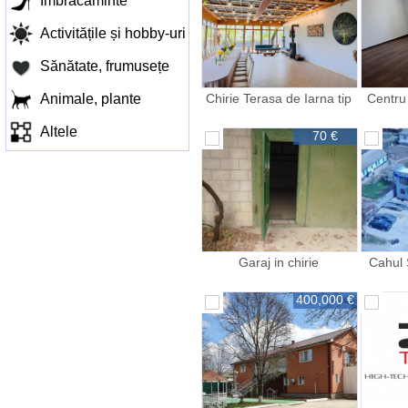
Îmbracaminte
Activitățile și hobby-uri
Sănătate, frumusețe
Animale, plante
Chirie Terasa de Iarna tip
Centru 
închis
Altele
70 €
Garaj in chirie
Cahul 
400,000 €