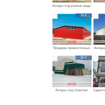
Ангары под разные виды
спорта зал
быст
36 €
Продажа прямостенных
Ангары
сборно
ц
36 €
Ангары под спортзал
Сдаетс
каток поле др