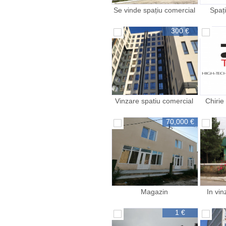
Se vinde spațiu comercial
Spați
prestări servicii or Rîșcani
lo
300 €
Vinzare spatiu comercial
Chirie
pen
70,000 €
Magazin
In vin
1 €