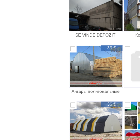
SE VINDE DEPOZIT
К
URGENT
недв
36 €
Ангары полигональные
для отрасли
36 €