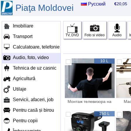
Русский
€
20,0
Piaţa Moldovei
Imobiliare
TV, DVD
Foto si video
Audio
I
Transport
Calculatoare, telefonie
Audio, foto, video
10 L
Tehnica de uz casnic
Agricultură
Utilaje
Servicii, afaceri, job
Монтаж телевизора на
Мас
стену Разные
уста
Pentru casă și birou
150 L
Pentru copii