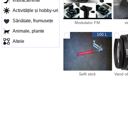
Îmbracaminte
Activitățile și hobby-uri
Sănătate, frumusețe
Modulator FM
v
Animale, plante
100 L
Altele
Selfi stick
Vand o
18
STABI