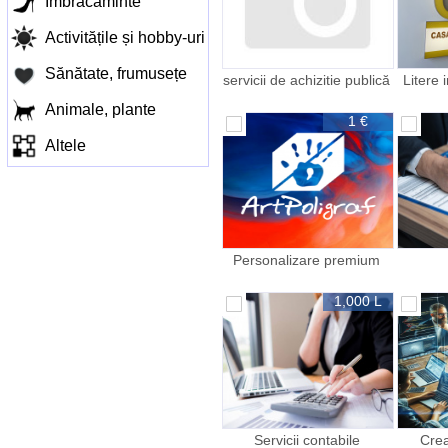
Îmbracaminte
Activitățile și hobby-uri
Sănătate, frumusețe
servicii de achizitie publică
Litere 
Animale, plante
1 €
Altele
Personalizare premium
pentru brandul tău
termosuri rucsacuri
1,000 L
Servicii contabile
Crea