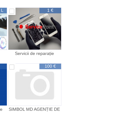
stradală
 L
1 €
Servicii de reparație
и
telefoane în Chișinău
100 €
te
SIMBOL MD AGENȚIE DE
PUBLICITATE