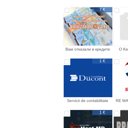
7 €
Вам отказали в кредите
O Ke
Мы дадим
imobi
1 €
Servicii de contabilitate
RE MA
calitative
ch
1 €