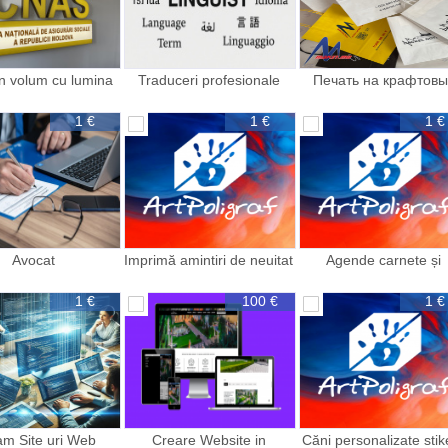
in volum cu lumina
Traduceri profesionale
Печать на крафтовы
пакетах
1 €
1 €
1 €
Avocat
Imprimă amintiri de neuitat
Agende carnete și
pe tablouri canvas
calendare personaliza
personalizate
branding unic cu
1 €
100 €
1 €
m Site uri Web
Creare Website in
Căni personalizate stik