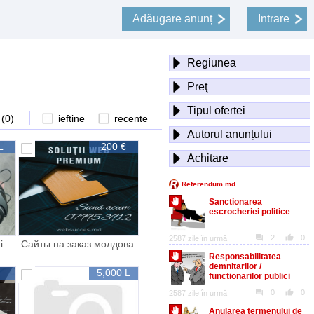
Adăugare anunț
Intrare
Regiunea
Preţ
Tipul ofertei
 (
0
)
ieftine
recente
Autorul anunțului
L
200 €
Achitare
i
Сайты на заказ молдова
tic
5,000 L