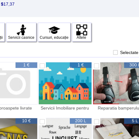
5
$
17,37
ii
Servicii casnice
Cursuri, educație
Altele
Selectate
1 €
1 €
300 
 proaspete livrate
Servicii Imobiliare pentru
Reparatia bamperulu
ecabil în orice
Cumpărători Apartamente
sudura si reparatie plas
localitate
Iași
10 €
200 L
5 L