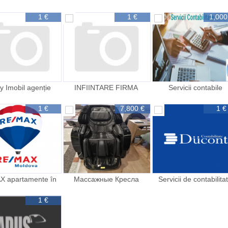
Profesionale
Moldova
1 €
1 €
1,000
y Imobil agenție
INFIINTARE FIRMA
Servicii contabile
liară în Chișinău
BULGARIA preț și oferte
Бухгалтерские услуг
AICI
1 €
7,800 €
1 €
X apartamente în
Массажные Кресла
Servicii de contabilita
irie la prețuri
марки Komode мы
eficiente
avantajoase
1 €