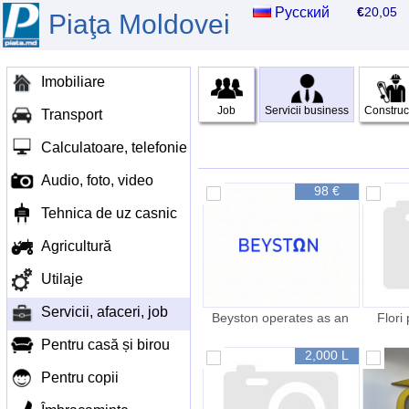
Русский
€
20,0
Piaţa Moldovei
Imobiliare
Job
Servicii business
Construcț
Transport
Calculatoare, telefonie
Audio, foto, video
98 €
Tehnica de uz casnic
Agricultură
Utilaje
Servicii, afaceri, job
Beyston operates as an
Flori
international e commerce
imp
Pentru casă și birou
marketplace
2,000 L
Pentru copii