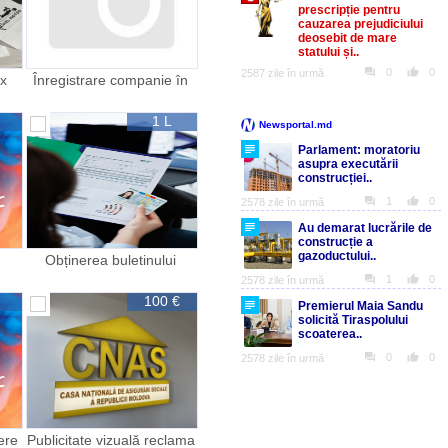
х
Înregistrare companie în
Republica Moldova
1 L
Obținerea buletinului
te
românesc
100 €
ere
Publicitate vizuală reclama