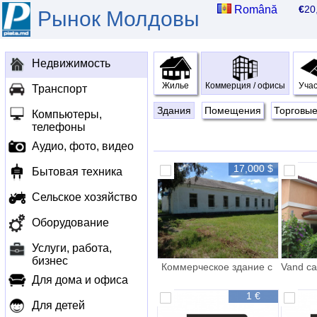
Română
€
2
Рынок Молдовы
Недвижимость
Жилье
Коммерция / офисы
Учас
Транспорт
Здания
Помещения
Торговые
Компьютеры,
телефоны
Аудио, фото, видео
17,000 $
Бытовая техника
Сельское хозяйство
Оборудование
Услуги, работа,
бизнес
Коммерческое здание с
Vand cas
Карманово
Для дома и офиса
1 €
Для детей