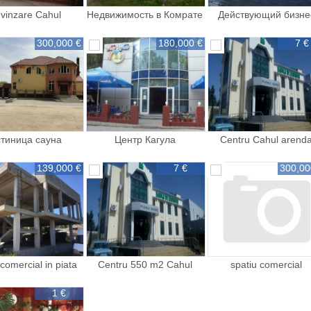
vinzare Cahul
Недвижимость в Комрате
Действующий бизне
300,000 €
180,000 €
7 €
стиница сауна
Центр Кагула
Centru Cahul arend
139,000 €
7 €
300,00
comercial in piata
Centru 550 m2 Cahul
spatiu comercial
p amplasat in or
arenda
Cimislia
1 €