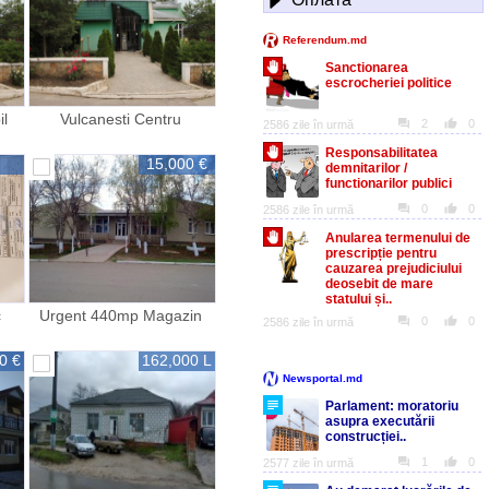
il
Vulcanesti Centru
15,000 €
с
Urgent 440mp Magazin
bar depozit in Centrul
satului
0 €
162,000 L