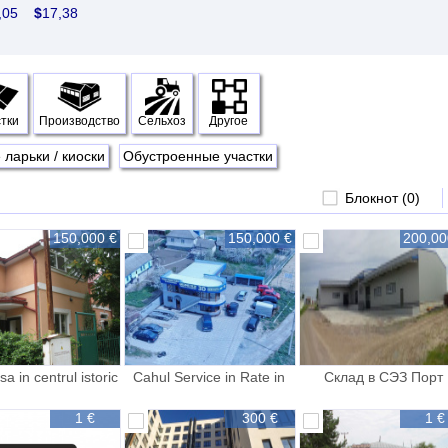
0,05
$
17,38
тки
Производство
Сельхоз
Другое
 ларьки / киоски
Обустроенные участки
Блокнот (
0
)
150,000 €
150,000 €
200,00
a in centrul istoric
Cahul Service in Rate in
Склад в СЭЗ Порт
pentru oficii
decurs5 ani
Дуржулешты
1 €
300 €
1 €