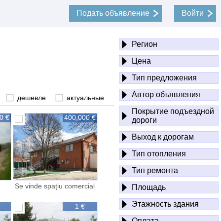
Подать объявление
Войти
Регион
Цена
Тип предложения
Автор объявления
дешевле
актуальные
Покрытие подъездной
0 €
400,000 €
дороги
Выход к дорогам
Тип отопления
Тип ремонта
Se vinde spațiu comercial
Площадь
prestări servicii or Rîșcani
Этажность здания
1 €
Оплата