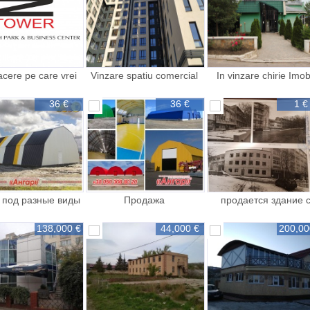
acere pe care vrei
Vinzare spatiu comercial
In vinzare chirie Imob
uci mai aproape de
Comercial
succes
36 €
36 €
1 €
 под разные виды
Продажа
продается здание 
спорта зал
быстромонтируемых
прилегающей
зданий
138,000 €
44,000 €
200,00