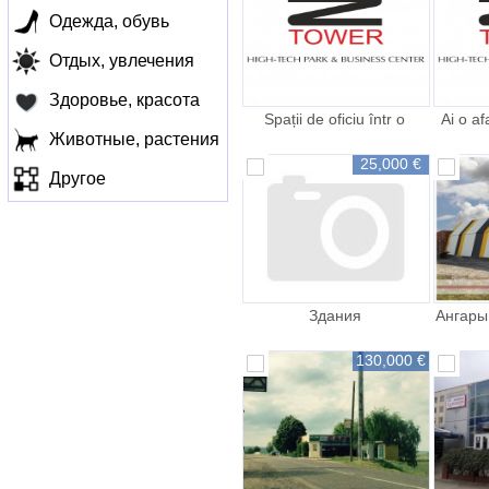
Одежда, обувь
Отдых, увлечения
Здоровье, красота
Spații de oficiu într o
Ai o af
locație comodă
să o ad
Животные, растения
25,000 €
Другое
Здания
Ангары
130,000 €