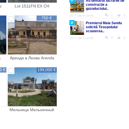
с
Lot 1511FN EX CH
750 €
a
Аренда в Леова Arenda
Leova
0 €
199,000 €
Мельница Мельничный
комплекс Complex