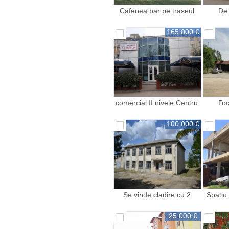
Cafenea bar pe traseul
De 
Cahul Oancea
165,000 €
comercial II nivele Centru
Го
100,000 €
Se vinde cladire cu 2
Spatiu 
nivele
500 m
25,000 €