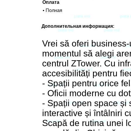
Оплата
• Полная
Дополнительная информация:
Vrei să oferi business-
momentul să alegi aren
centrul ZTower. Cu inf
accesibilități pentru fi
- Spații pentru orice fe
- Oficii moderne cu dot
- Spații open space și 
interactive și întâlniri 
Scapă de rutina unei lo