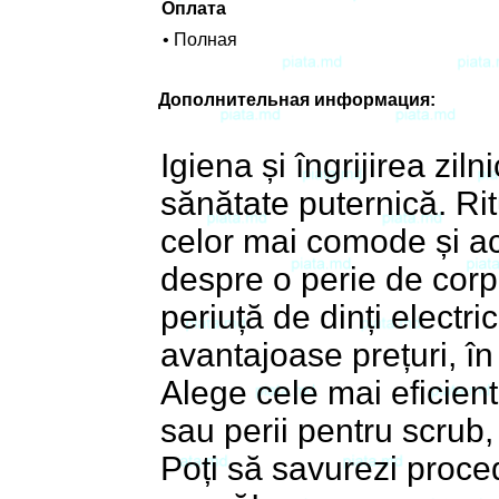
Оплата
• Полная
Дополнительная информация:
Igiena și îngrijirea zi
sănătate puternică. Rit
celor mai comode și ac
despre o perie de corp 
periuță de dinți electri
avantajoase prețuri, î
Alege cele mai eficient
sau perii pentru scrub,
Poți să savurezi proced