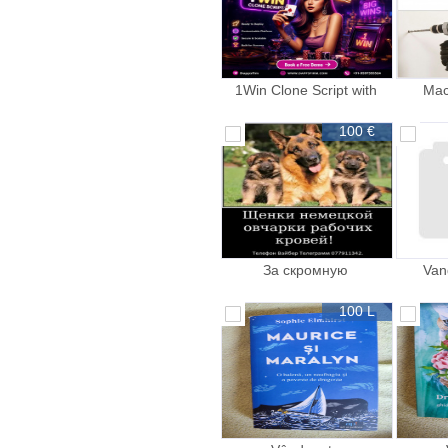
1Win Clone Script with
Мас
Real Time Betting and Live
уста
Casino
100 €
За скромную
Van
застенчивую цену
100 L