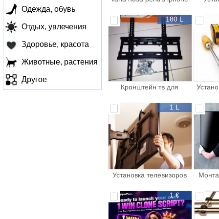
12
по
Одежда, обувь
180 L
Отдых, увлечения
Здоровье, красота
Животные, растения
Другое
Кронштейн тв для
Устано
телевизора Suport TV
1 L
Установка телевизоров
Монта
на стену pe tv
с
1 €