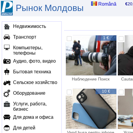
Română
€
2
Рынок Молдовы
Недвижимость
Транспорт
1 €
Компьютеры,
телефоны
Аудио, фото, видео
Бытовая техника
Наблюдение Поиск
Cauta
Сельское хозяйство
Розыск Детектив
Dete
Agen
10 €
Оборудование
Услуги, работа,
бизнес
Для дома и офиса
Для детей
Vand husa pentru iphone
Уста