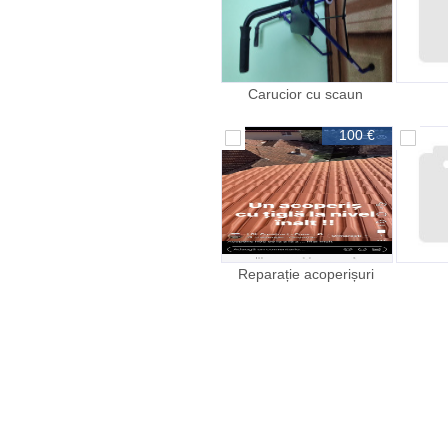
Carucior cu scaun
100 €
Reparație acoperișuri