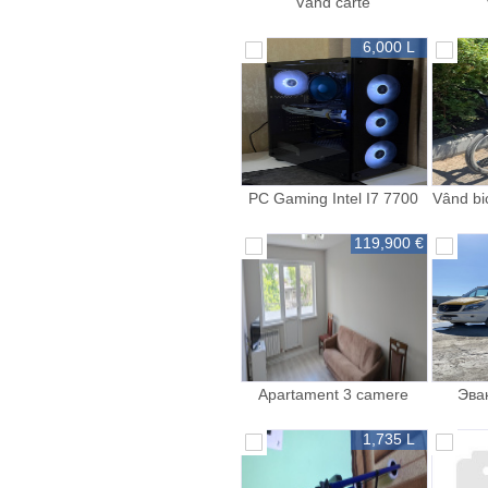
Vând carte
6,000 L
PC Gaming Intel I7 7700
Vând bi
GTX 1060 6GB 750 GB
119,900 €
Apartament 3 camere
Эва
Botanica
1,735 L