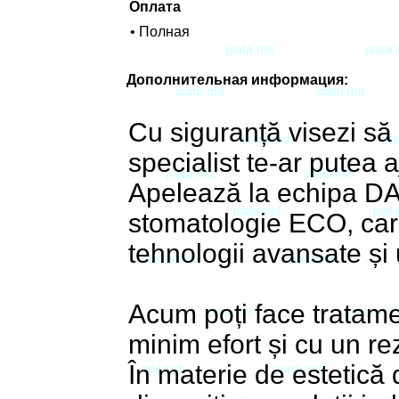
Оплата
• Полная
Дополнительная информация:
Cu siguranță visezi să 
specialist te-ar putea 
Apelează la echipa DAV
stomatologie ECO, care
tehnologii avansate și 
Acum poți face tratame
minim efort și cu un rez
În materie de estetică de