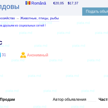
Română
€
20,05
$
17,37
лдовы
Подать объ
хозяйство
→
Животные, птицы, рыбы
м друзьям из социальных сетей !
c
31
Анонимный
Продам
Автор объявления
Част