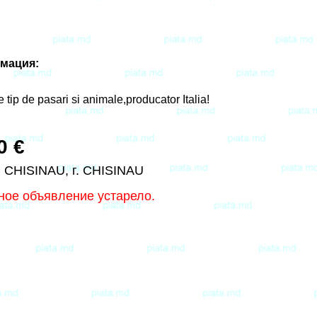
мация:
e tip de pasari si animale,producator Italia!
0 €
. CHISINAU, г. CHISINAU
ное объявление устарело.