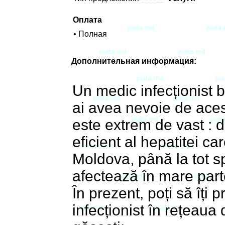
Оплата
• Полная
Дополнительная информация:
Un medic infecționist b
ai avea nevoie de acest
este extrem de vast : d
eficient al hepatitei c
Moldova, până la tot sp
afectează în mare parte
În prezent, poți să îți 
infecționist în rețeau