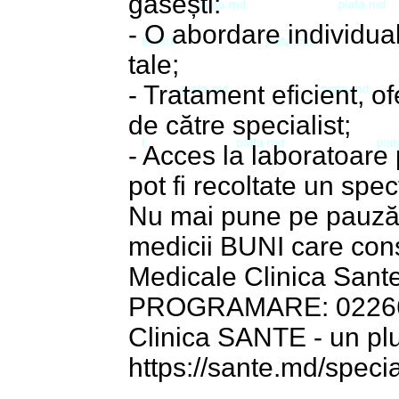
găsești:
- O abordare individual
tale;
- Tratament eficient, o
de către specialist;
- Acces la laboratoare
pot fi recoltate un spe
Nu mai pune pe pauză p
medicii BUNI care cons
Medicale Clinica Sante 
PROGRAMARE: 02266
Clinica SANTE - un plu
https://sante.md/special