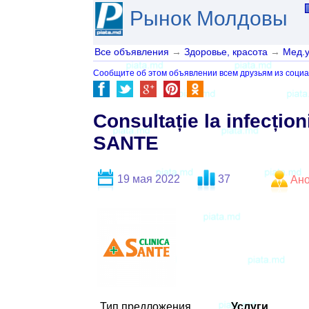
Рынок Молдовы
Все объявления
→
Здоровье, красота
→
Мед.у
Сообщите об этом объявлении всем друзьям из социа
Consultație la infecțio
SANTE
19 мая 2022
37
Ан
Тип предложения
Услуги