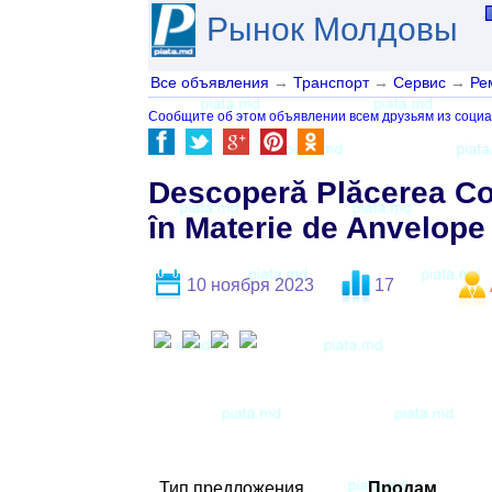
Рынок Молдовы
Все объявления
→
Транспорт
→
Сервис
→
Ре
Сообщите об этом объявлении всем друзьям из социа
Descoperă Plăcerea Con
în Materie de Anvelope
10 ноября 2023
17
Тип предложения
Продам