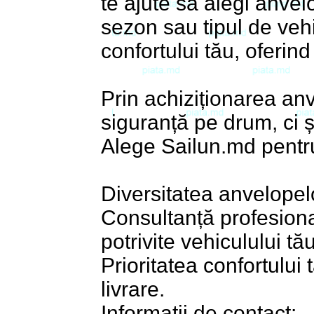
te ajute să alegi anvel
sezon sau tipul de veh
confortului tău, oferin
Prin achiziționarea an
siguranță pe drum, ci ș
Alege Sailun.md pentr
Diversitatea anvelopelo
Consultanță profesion
potrivite vehiculului tău
Prioritatea confortulu
livrare.
Informații de contact: