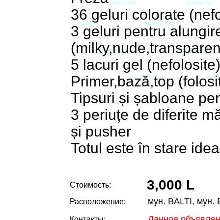
36 geluri colorate (nefo
3 geluri pentru alungire
(milky,nude,transparen
5 lacuri gel (nefolosite
Primer,bază,top (folosi
Tipsuri și șabloane pen
3 periuțe de diferite mă
și pusher
Totul este în stare idea
3,000 L
Стоимость:
мун. BALTI, мун. 
Расположение:
Данное объявлен
Контакты: