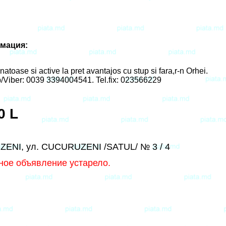
мация:
atoase si active la pret avantajos cu stup si fara,r-n Orhei.
p/Viber: 0039 3394004541. Tel.fix: 023566229
0 L
ZENI, ул. CUCURUZENI /SATUL/ № 3 / 4
ное объявление устарело.