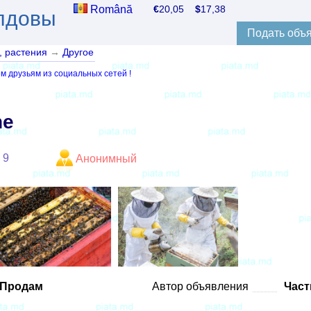
Română
€
20,05
$
17,38
лдовы
Подать объ
 растения
→
Другое
м друзьям из социальных сетей !
ne
9
Анонимный
Продам
Автор объявления
Част