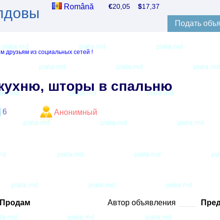
Română
€
20,05
$
17,37
лдовы
Подать объ
м друзьям из социальных сетей !
 кухню, шторы в спальню
6
Анонимный
Продам
Автор объявления
Пред