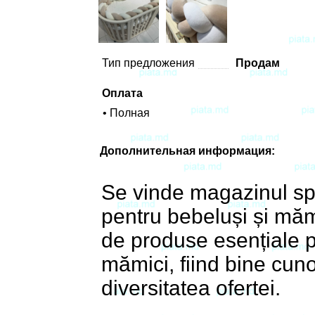
Тип предложения
Продам
Оплата
• Полная
Дополнительная информация:
Se vinde magazinul spe
pentru bebeluși și mămi
de produse esențiale p
mămici, fiind bine cuno
diversitatea ofertei.