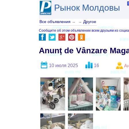
Рынок Молдовы
Все объявления
→
→
Другое
Сообщите об этом объявлении всем друзьям из социа
Anunț de Vânzare Magaz
10 июля 2025
16
А