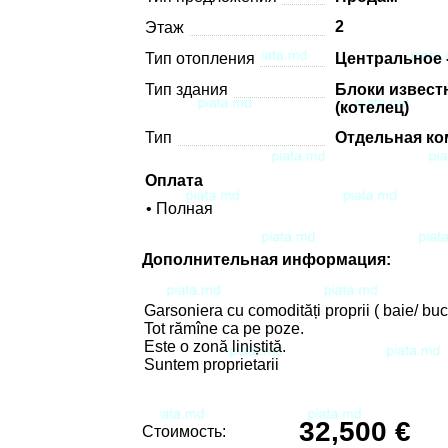
2
Этаж
Тип отопления
Центральное 
Тип здания
Блоки извест
(котелец)
Тип
Отдельная ко
Оплата
• Полная
Дополнительная информация:
Garsoniera cu comodități proprii ( baie/ buc
Tot rămîne ca pe poze.
Este o zonă liniștită.
Suntem proprietarii
32,500 €
Стоимость: