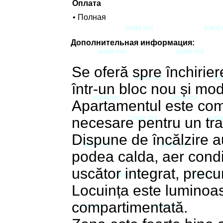
Оплата
• Полная
Дополнительная информация:
Se oferă spre închirie
într-un bloc nou și mod
Apartamentul este compl
necesare pentru un trai
Dispune de încălzire 
podea calda, aer condi
uscător integrat, precu
Locuința este luminoa
compartimentată.