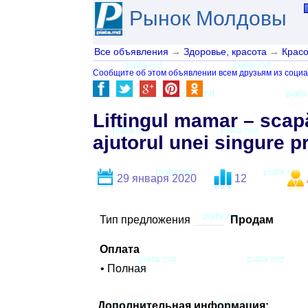
Рынок Молдовы
Все объявления
→
Здоровье, красота
→
Красо
Сообщите об этом объявлении всем друзьям из социа
Liftingul mamar – scapă
ajutorul unei singure p
29 января 2020
12
Тип предложения
Продам
Оплата
• Полная
Дополнительная информация: