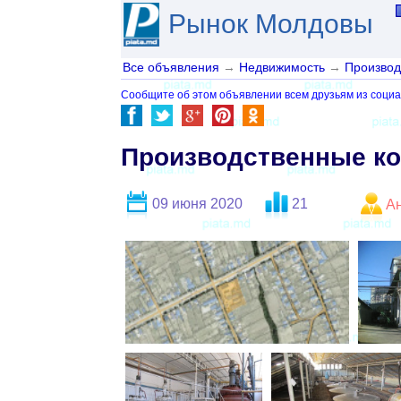
Рынок Молдовы
Все объявления
→
Недвижимость
→
Производ
Сообщите об этом объявлении всем друзьям из социа
Производственные к
09 июня 2020
21
А