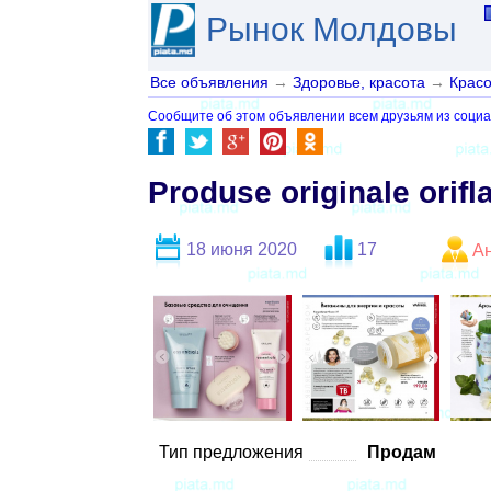
Рынок Молдовы
Все объявления
→
Здоровье, красота
→
Красо
Сообщите об этом объявлении всем друзьям из социа
Produse originale orifl
18 июня 2020
17
А
Тип предложения
Продам