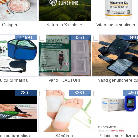
Colagen
Nature s Sunshine
Vitamine si suplimen
Products
2,459 L
336 L
840 
u cu turmalină
Vand PLASTURI
Vand genunchere c
turmalina
280 L
336 L
450 
api cu turmalina
Sănătate
Pulsiocimetru livrare