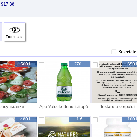
5
$
17,38
e
Frumusete
Selectate
500 L
270 L
650 
онсультация
Apa Valcele Beneficii apă
Testare a corpului
утрициолога
minerală Vâlcele comanda
tel
480 L
1 €
100 