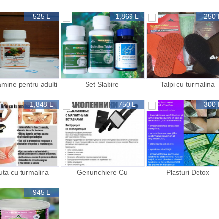
525 L
1,869 L
250 
amine pentru adulti
Set Slabire
Talpi cu turmalina
1,848 L
750 L
300 
uta cu turmalina
Genunchiere Cu
Plasturi Detox
Turmalina
945 L