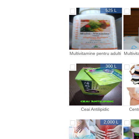
525 L
Multivitamine pentru adulti
Multivit
300 L
Ceai Antilipidic
Cent
2,000 L