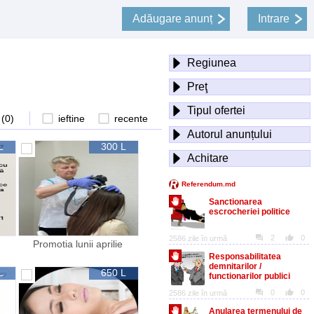
Adăugare anunț
Intrare
Regiunea
Preţ
Tipul ofertei
 (
0
)
ieftine
recente
Autorul anunțului
L
300 L
Achitare
Promotia lunii aprilie
L
650 L