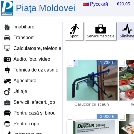
Русский
€
20,0
Piaţa Moldovei
Imobiliare
Sport
Servicii medicale
Sănătat
Transport
Calculatoare, telefonie
Audio, foto, video
1,735 L
Tehnica de uz casnic
Agricultură
Utilaje
Servicii, afaceri, job
Carucior cu scaun
К
н
Pentru casă și birou
2,000 €
Pentru copii