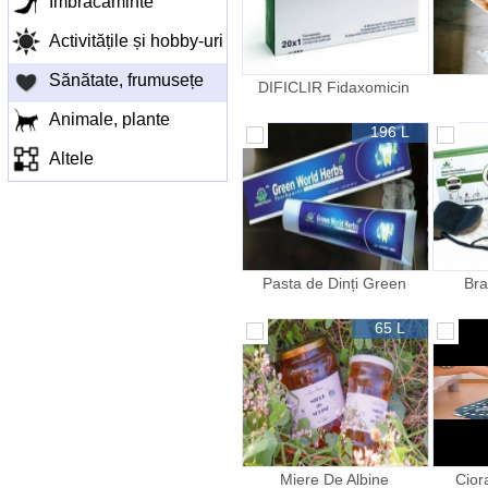
Îmbracaminte
Activitățile și hobby-uri
Sănătate, frumusețe
DIFICLIR Fidaxomicin
Дификлир
Animale, plante
196 L
Altele
Pasta de Dinți Green
Bra
World 100 natural
65 L
Miere De Albine
Cior