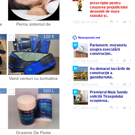
te
Perna sistemul de
sănătate Katsudzo Nishi
L
120 €
u
Vand centuri cu turmalina
L
550 L
Grasime De Peste