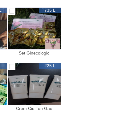
L
735 L
Set Ginecologic
L
225 L
Crem Ciu Ton Gao