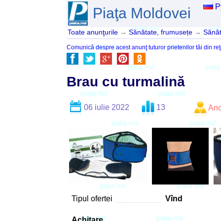
Р
Piaţa Moldovei
Toate anunţurile
→
Sănătate, frumusețe
→
Sănăt
Comunică despre acest anunţ tuturor prietenilor tăi din reţ
Brau cu turmalină
06 iulie 2022
13
An
Tipul ofertei
Vînd
Achitare