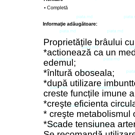
• Completă
Informaţie adăugătoare:
Proprietățile brâului cu
*actionează ca un med
edemul;
*înltură oboseala;
*după utilizare imbunt
creste funcțile imune a
*creşte eficienta circul
* creşte metabolismul 
*Scade tensiunea arter
Se recomandă utilizar