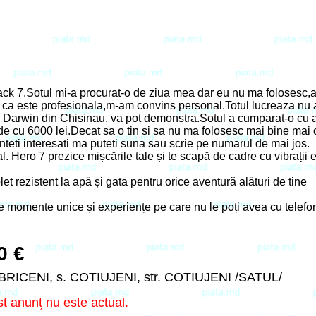
k 7.Sotul mi-a procurat-o de ziua mea dar eu nu ma folosesc,a 
a este profesionala,m-am convins personal.Totul lucreaza nu ar
Darwin din Chisinau, va pot demonstra.Sotul a cumparat-o cu a
de cu 6000 lei.Decat sa o tin si sa nu ma folosesc mai bine mai
eti interesati ma puteti suna sau scrie pe numarul de mai jos.
l. Hero 7 prezice mișcările tale și te scapă de cadre cu vibrații 
t rezistent la apă și gata pentru orice aventură alături de tine
e momente unice și experiențe pe care nu le poți avea cu telefon
0 €
 BRICENI, s. COTIUJENI, str. COTIUJENI /SATUL/
t anunț nu este actual.