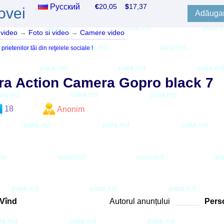
Русский
€
20,05
$
17,37
ovei
Adăugar
 video
→
Foto si video
→
Camere video
ietenilor tăi din reţelele sociale !
ra Action Camera Gopro black 7
18
Anonim
Vînd
Autorul anunțului
Perso