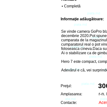
• Completă
Informaţie adăugătoare:
Se vinde camera GoPro blac
decembrie 2020.Pot spune c
cumparata de la magazinul 
cumparatorul real o pot vin
foloseasca cineva.Daca sunt
Ai o stabilizare ca de gimba
Hero 7 este compact, comple
Adevărul e că, vei surprind
30
Preţul:
r-n.
Amplasarea:
Aces
Contacte: