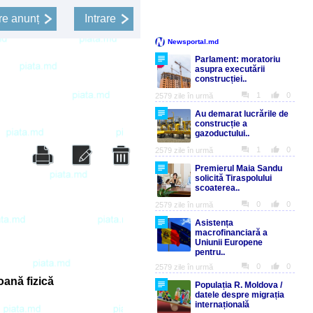
e anunț
Intrare
ană fizică