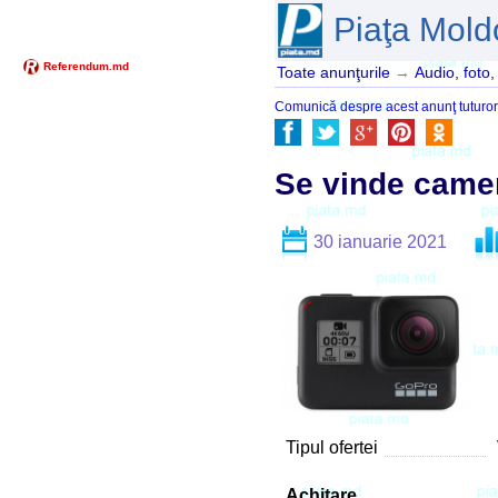
Piaţa Mold
Toate anunţurile
→
Audio, foto,
Comunică despre acest anunţ tuturor pr
Se vinde came
30 ianuarie 2021
Tipul ofertei
Achitare