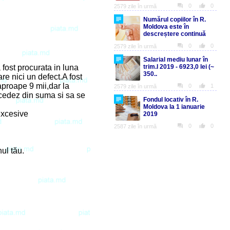
fost procurata in luna
e nici un defect.A fost
proape 9 mii,dar la
 cedez din suma si sa se
excesive
ul tău.