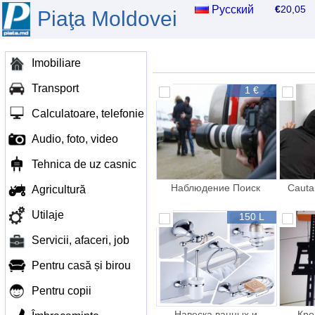
Русский
€
20,0
Piaţa Moldovei
Imobiliare
Transport
1 €
Calculatoare, telefonie
Audio, foto, video
Tehnica de uz casnic
Наблюдение Поиск
Cauta
Agricultură
Розыск Детектив
Dete
Agen
Utilaje
150 L
Servicii, afaceri, job
Pentru casă și birou
Pentru copii
Навеска ванных и
Кро