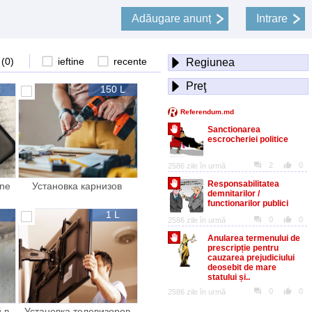
Adăugare anunț
Intrare
 (
0
)
ieftine
recente
Regiunea
Preţ
€
150 L
one
Установка карнизов
полок монтаж si
1 L
 в
Установка телевизоров