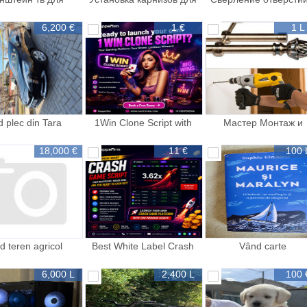
изора Suport TV
штор полок
бетоне на и
6,200 €
1 €
1 L
d plec din Tara
1Win Clone Script with
Мастер Монтаж и
Real Time Betting and Live
установка для што
Casino
18,000 €
11 €
100 
d teren agricol
Best White Label Crash
Vând carte
Game Script for Gaming
Startups
6,000 L
2,400 L
100 