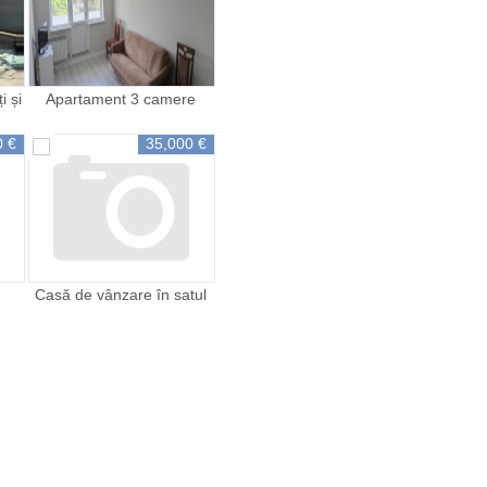
i și
Apartament 3 camere
Botanica
0 €
35,000 €
Casă de vânzare în satul
Costești raionul Ialoveni