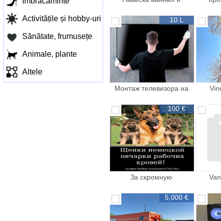
Îmbracaminte
кухонных Полочки
телев
Activitățile și hobby-uri
10 L
Sănătate, frumusețe
Animale, plante
Altele
Монтаж телевизора на
Vin
стену Разные
100 €
За скромную
Van
застенчивую цену
5,000 €