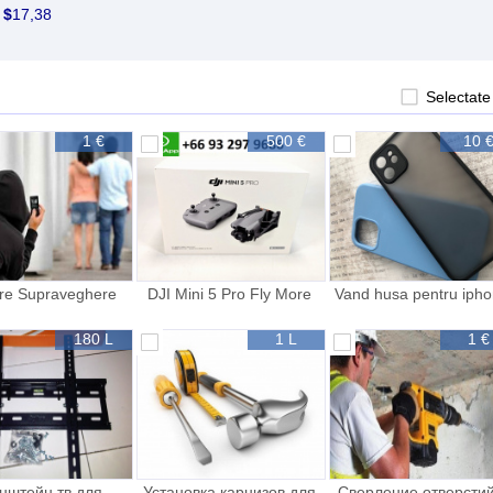
5
$
17,38
Selectate
1 €
500 €
10 
re Supraveghere
DJI Mini 5 Pro Fly More
Vand husa pentru iph
ctiv in Moldova
Combo
12
tie de detectivi
180 L
1 L
1 €
нштейн тв для
Установка карнизов для
Сверление отверстий