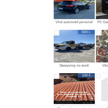
Vînd automobil personal
PC Gam
Volkswagen Golf 2007
GTX 1
stare buna nu
600 L
Эвакуатор по всей
Vân
Молдове
100 €