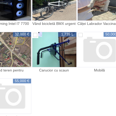
ing Intel I7 7700
Vând bicicletă BMX urgent
Căței Labrador Vaccinaț
060 6GB 750 GB
deparazitați
32,000 €
1,735 L
50,00
d teren pentru
Carucior cu scaun
Mobilă
conatrucție
55,000 €