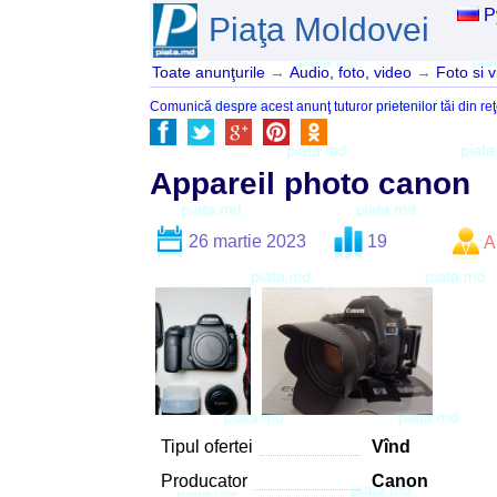
Р
Piaţa Moldovei
Toate anunţurile
→
Audio, foto, video
→
Foto si 
Comunică despre acest anunţ tuturor prietenilor tăi din reţ
Appareil photo canon
26 martie 2023
19
A
Tipul ofertei
Vînd
Producator
Canon