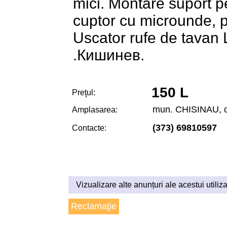
mici. Montare suport p
cuptor cu microunde, p
Uscator rufe de tavan 
.Кишинев.
150 L
Preţul:
mun. CHISINAU, 
Amplasarea:
(373) 69810597
Contacte:
Vizualizare alte anunțuri ale acestui utiliza
Reclamaţie