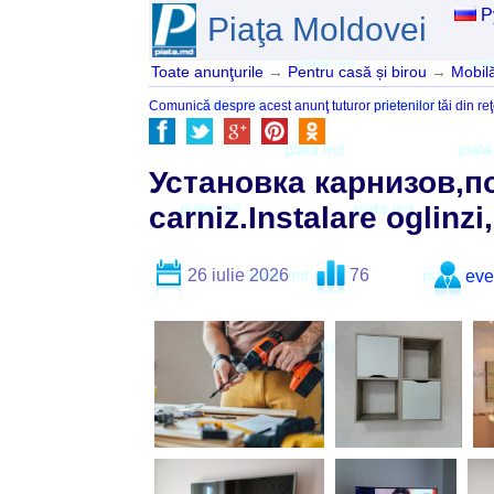
Р
Piaţa Moldovei
Toate anunţurile
→
Pentru casă și birou
→
Mobil
Comunică despre acest anunţ tuturor prietenilor tăi din reţ
Установка карнизов,по
carniz.Instalare oglinzi,
26 iulie 2026
76
eve