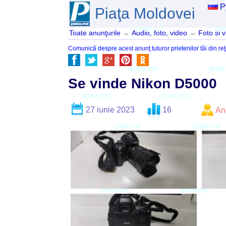
Р
Piaţa Moldovei
Toate anunţurile
→
Audio, foto, video
→
Foto si 
Comunică despre acest anunţ tuturor prietenilor tăi din reţ
Se vinde Nikon D5000
27 iunie 2023
16
An