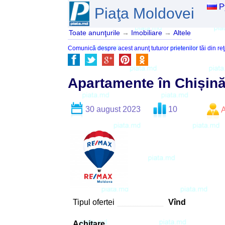
Р
Piaţa Moldovei
Toate anunţurile
→
Imobiliare
→
Altele
Comunică despre acest anunţ tuturor prietenilor tăi din reţ
Apartamente în Chișină
30 august 2023
10
Tipul ofertei
Vînd
Achitare