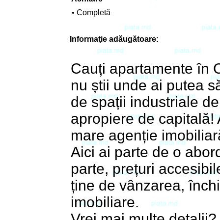
• Completă
Informaţie adăugătoare:
Cauți apartamente în C
nu știi unde ai putea s
de spații industriale 
apropiere de capitală! 
mare agenție imobiliar
Aici ai parte de o abord
parte, prețuri accesibil
ține de vânzarea, înch
imobiliare.
Vrei mai multe detalii?