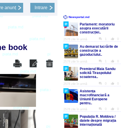
e anunț
Intrare
me book