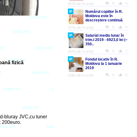
ană fizică
d-bluray JVC,cu tuner
x 200euro.