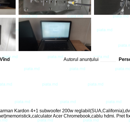
Vînd
Autorul anunțului
Perso
arman Kardon 4+1 subwoofer 200w reglabil(SUA,California),dv
net)memoristick,calculator Acer Chromebook,cablu hdmi. Pret fi