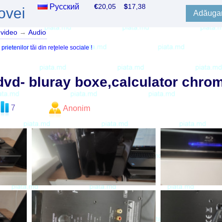
Русский
€
20,05
$
17,38
ovei
Adăugar
 video
→
Audio
ietenilor tăi din reţelele sociale !
dvd- bluray boxe,calculator chro
7
Anonim