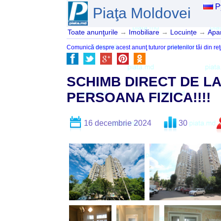
Р
Piaţa Moldovei
Toate anunţurile
→
Imobiliare
→
Locuințe
→
Apa
Comunică despre acest anunţ tuturor prietenilor tăi din reţ
SCHIMB DIRECT DE L
PERSOANA FIZICA!!!!
16 decembrie 2024
30