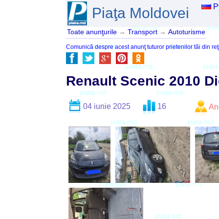
Р
Piaţa Moldovei
Toate anunţurile
→
Transport
→
Autoturisme
Comunică despre acest anunţ tuturor prietenilor tăi din reţ
Renault Scenic 2010 Di
04 iunie 2025
16
An