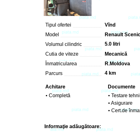
Tipul ofertei
Vînd
Model
Renault Sceni
5.0 litri
Volumul cilindric
Cutia de viteze
Mecanică
Înmatricularea
R.Moldova
4 km
Parcurs
Achitare
Documente
• Completă
• Testare tehn
• Asigurare
• Cert.de înma
Informaţie adăugătoare: