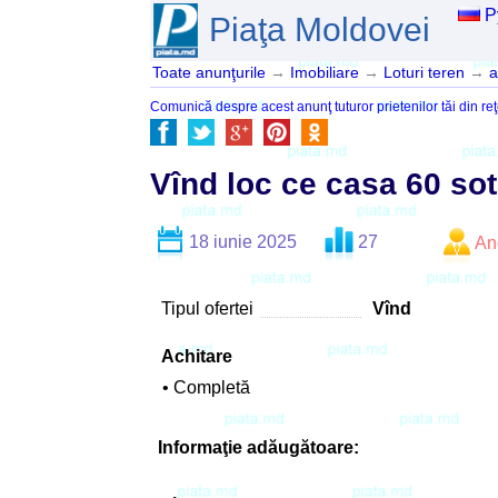
Р
Piaţa Moldovei
Toate anunţurile
→
Imobiliare
→
Loturi teren
→
a
Comunică despre acest anunţ tuturor prietenilor tăi din reţ
Vînd loc ce casa 60 sot
18 iunie 2025
27
An
Tipul ofertei
Vînd
Achitare
• Completă
Informaţie adăugătoare: