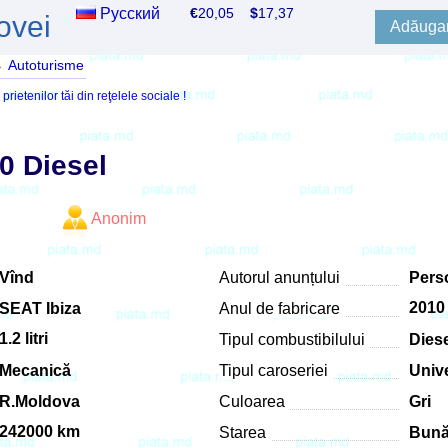
Русский
€
20,05
$
17,37
ovei
Adăugar
→
Autoturisme
ietenilor tăi din reţelele sociale !
0 Diesel
Anonim
Vînd
Autorul anunțului
Perso
2010
SEAT Ibiza
Anul de fabricare
1.2 litri
Tipul combustibilului
Dies
Mecanică
Tipul caroseriei
Univ
R.Moldova
Culoarea
Gri
242000 km
Starea
Bun