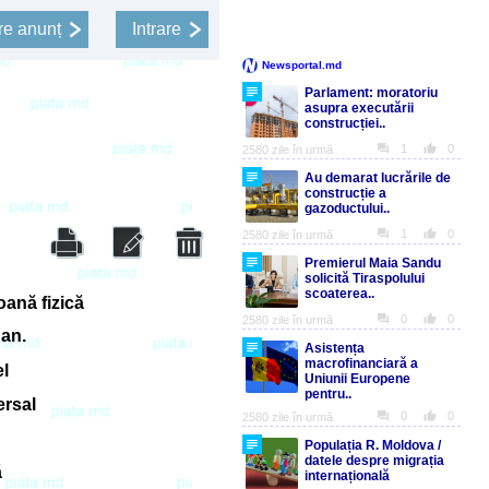
e anunț
Intrare
ană fizică
 an.
el
ersal
ă