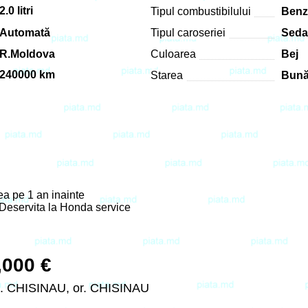
2.0 litri
Tipul combustibilului
Benz
Automată
Tipul caroseriei
Sed
R.Moldova
Culoarea
Bej
240000 km
Starea
Bun
ea pe 1 an inainte
Deservita la Honda service
,000 €
. CHISINAU, or. CHISINAU