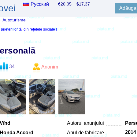
Русский
€
20,05
$
17,37
ovei
Adăugar
→
Autoturisme
ietenilor tăi din reţelele sociale !
ersonală
34
Anonim
Vînd
Autorul anunțului
Perso
2014
Honda Accord
Anul de fabricare