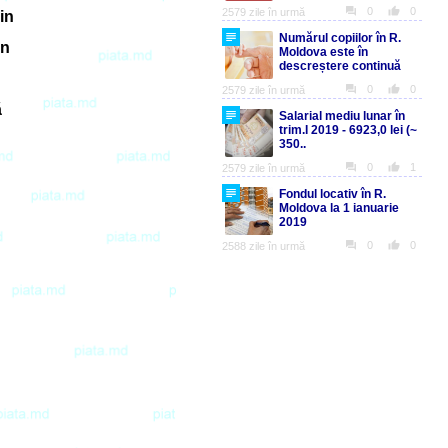
in
an
ă