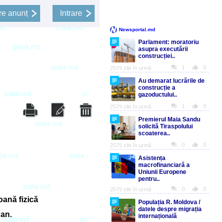
e anunț
Intrare
ană fizică
 an.