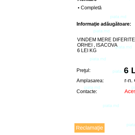
• Completă
Informaţie adăugătoare:
VINDEM MERE DIFERITE
ORHEI , ISACOVA
6 LEI KG
6 
Preţul:
r-n
Amplasarea:
Aces
Contacte:
Reclamaţie