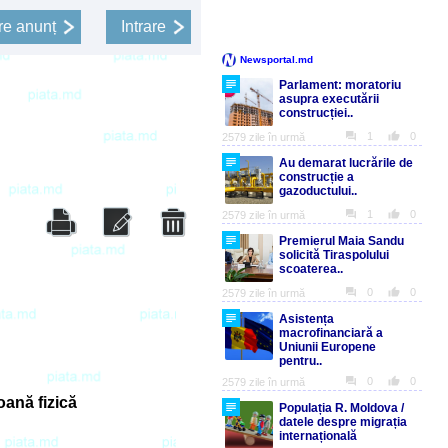
e anunț
Intrare
ană fizică