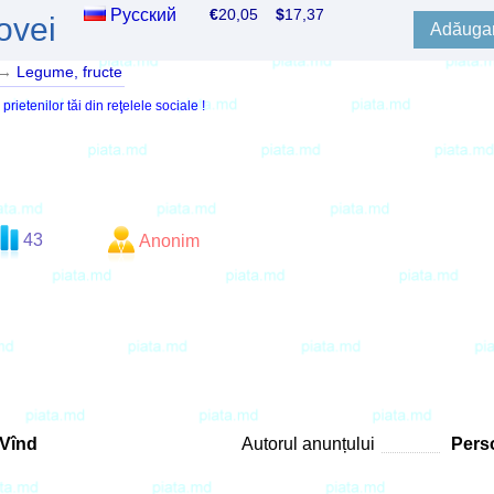
Русский
€
20,05
$
17,37
ovei
Adăugar
→
Legume, fructe
ietenilor tăi din reţelele sociale !
43
Anonim
Vînd
Autorul anunțului
Perso