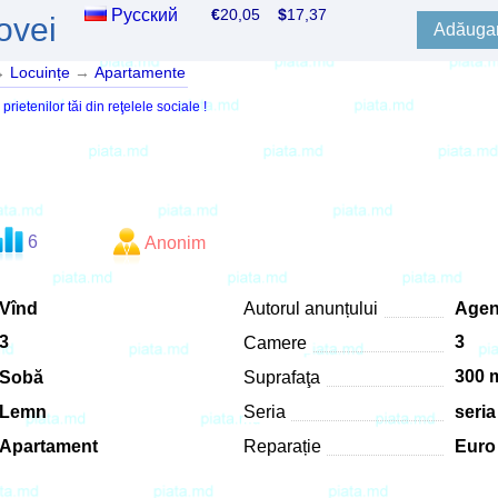
Русский
€
20,05
$
17,37
ovei
Adăugar
→
Locuințe
→
Apartamente
ietenilor tăi din reţelele sociale !
6
Anonim
Vînd
Autorul anunțului
Agen
3
3
Camere
300 m
Sobă
Suprafaţa
Lemn
Seria
seria
Apartament
Reparație
Euro