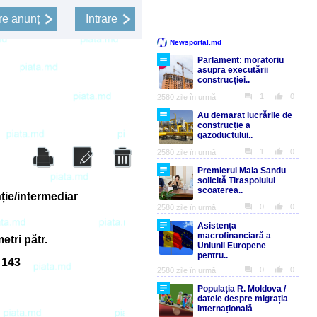
e anunț
Intrare
ție/intermediar
etri pătr.
 143