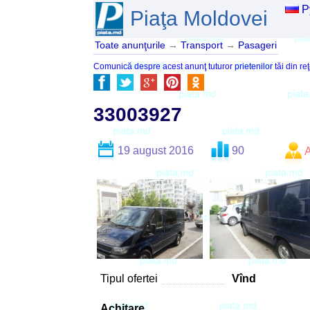
Р
Piaţa Moldovei
Toate anunţurile
→
Transport
→
Pasageri
Comunică despre acest anunţ tuturor prietenilor tăi din reţ
33003927
19 august 2016
90
Tipul ofertei
Vînd
Achitare