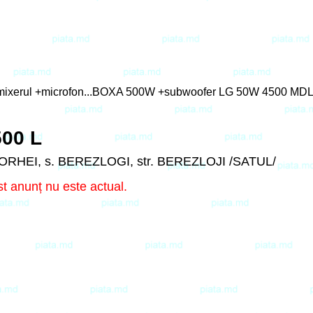
+mixerul +microfon...BOXA 500W +subwoofer LG 50W 4500 MD
500 L
. ORHEI, s. BEREZLOGI, str. BEREZLOJI /SATUL/
t anunț nu este actual.