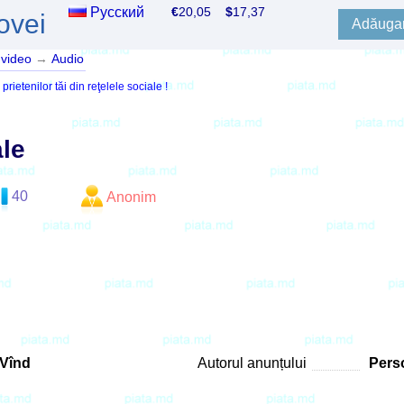
Русский
€
20,05
$
17,37
ovei
Adăugar
 video
→
Audio
ietenilor tăi din reţelele sociale !
le
40
Anonim
Vînd
Autorul anunțului
Perso