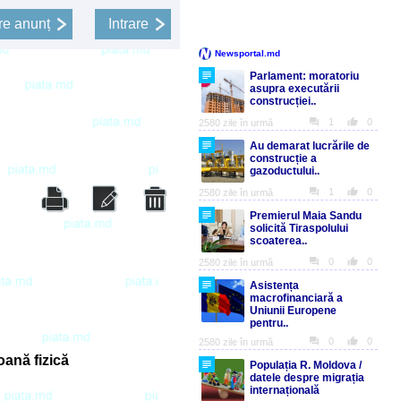
e anunț
Intrare
ană fizică