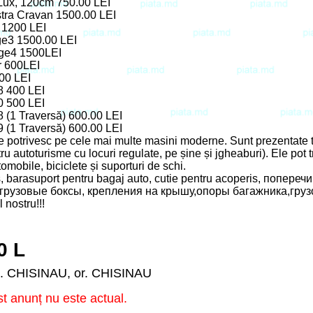
Lux, 120cm 750.00 LEI
tra Cravan 1500.00 LEI
 1200 LEI
ge3 1500.00 LEI
ge4 1500LEI
r 600LEI
00 LEI
8 400 LEI
0 500 LEI
 (1 Traversă) 600.00 LEI
 (1 Traversă) 600.00 LEI
e potrivesc pe cele mai multe masini moderne. Sunt prezentate to
u autoturisme cu locuri regulate, pe șine și jgheaburi). Ele pot 
utomobile, biciclete și suporturi de schi.
, barasuport pentru bagaj auto, cutie pentru acoperis, попере
,грузовые боксы, крепления на крышу,опоры багажника,груз
 nostru!!!
0 L
. CHISINAU, or. CHISINAU
t anunț nu este actual.