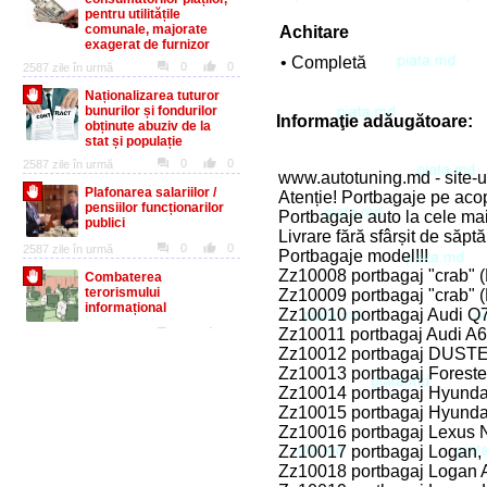
Achitare
• Completă
Informaţie adăugătoare:
www.autotuning.md - site-ul
Atenție! Portbagaje pe acope
Portbagaje auto la cele ma
Livrare fără sfârșit de săp
Portbagaje model!!!
Zz10008 portbagaj "crab" (
Zz10009 portbagaj "crab" (
Zz10010 portbagaj Audi Q7
Zz10011 portbagaj Audi A6
Zz10012 portbagaj DUSTE
Zz10013 portbagaj Foreste
Zz10014 portbagaj Hyunda
Zz10015 portbagaj Hyunda
Zz10016 portbagaj Lexus 
Zz10017 portbagaj Logan,
Zz10018 portbagaj Logan 