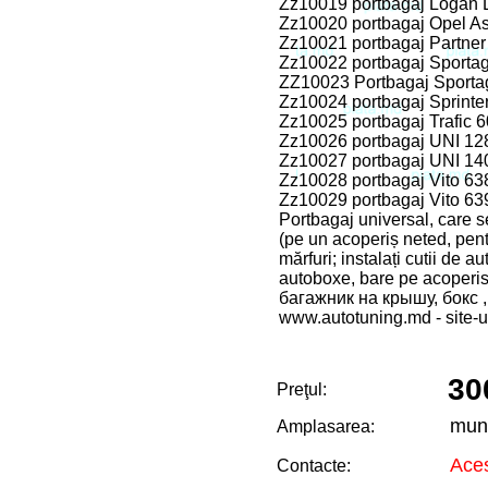
Zz10019 portbagaj Logan 
Zz10020 portbagaj Opel As
Zz10021 portbagaj Partner
Zz10022 portbagaj Sporta
ZZ10023 Portbagaj Sporta
Zz10024 portbagaj Sprinte
Zz10025 portbagaj Trafic 6
Zz10026 portbagaj UNI 12
Zz10027 portbagaj UNI 14
Zz10028 portbagaj Vito 638
Zz10029 portbagaj Vito 639
Portbagaj universal, care s
(pe un acoperiș neted, pentr
mărfuri; instalați cutii de a
autoboxe, bare pe acoperis
багажник на крышу, бокс 
www.autotuning.md - site-ul
30
Preţul:
mun
Amplasarea:
Aces
Contacte: