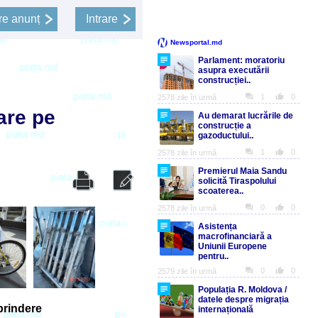
e anunț
Intrare
are pe
prindere