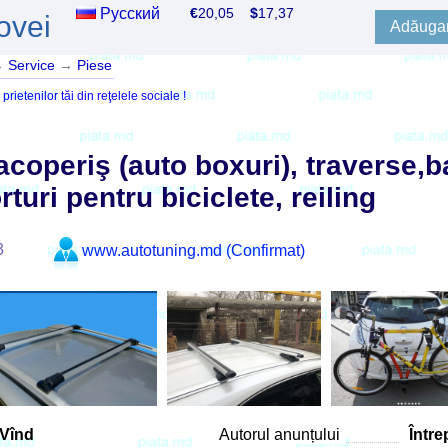
Русский
€
20,05
$
17,37
ovei
Adăugar
→
Service
→
Piese
ietenilor tăi din reţelele sociale !
acoperiş (auto boxuri), traverse,b
turi pentru biciclete, reiling
3
www.autotuning.md (Confirmat)
Vînd
Autorul anunțului
Între