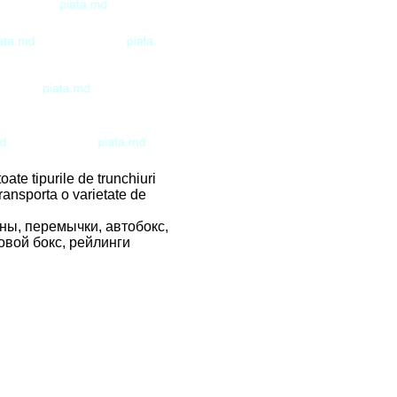
ate tipurile de trunchiuri
transporta o varietate de
чины, перемычки, автобокс,
овой бокс, рейлинги