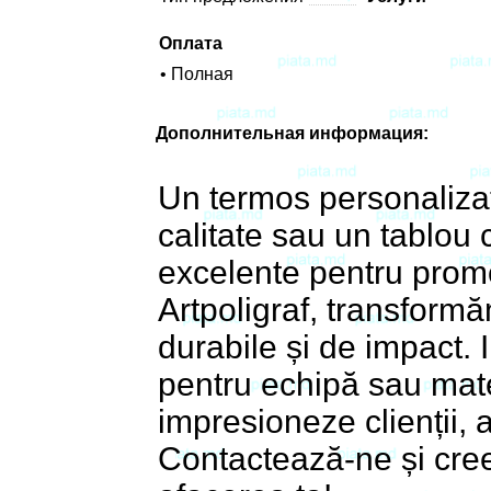
Оплата
• Полная
Дополнительная информация:
Un termos personalizat
calitate sau un tablou 
excelente pentru prom
Artpoligraf, transform
durabile și de impact. I
pentru echipă sau mat
impresioneze clienții, a
Contactează-ne și cre