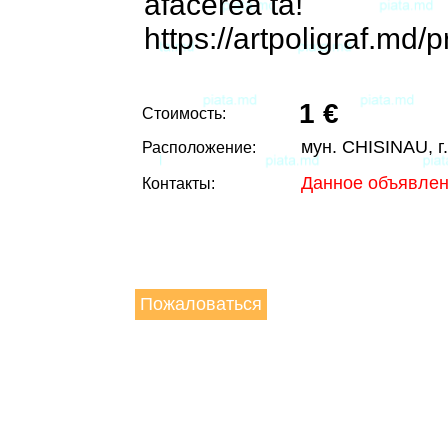
afacerea ta!
https://artpoligraf.md/p
1 €
Стоимость:
мун. CHISINAU, г
Расположение:
Данное объявлен
Контакты:
Пожаловаться