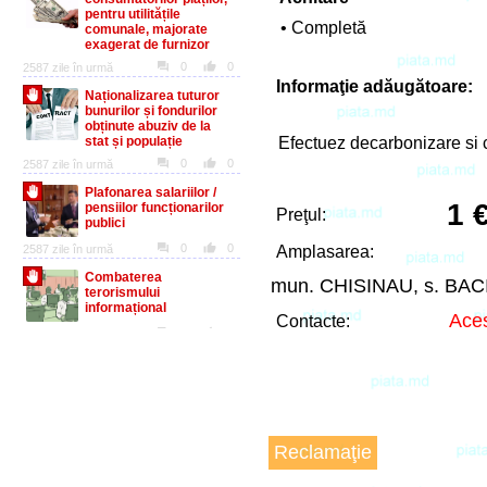
• Completă
Informaţie adăugătoare:
Efectuez decarbonizare si 
1 
Preţul:
Amplasarea:
mun. CHISINAU, s. BA
Aces
Contacte:
Reclamaţie