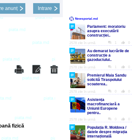
e anunț
Intrare
ană fizică