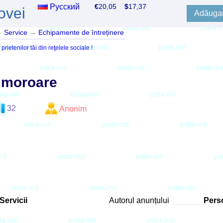
Русский
€
20,05
$
17,37
ovei
Adăugar
→
Service
→
Echipamente de întreținere
ietenilor tăi din reţelele sociale !
 moroare
32
Anonim
Servicii
Autorul anunțului
Perso